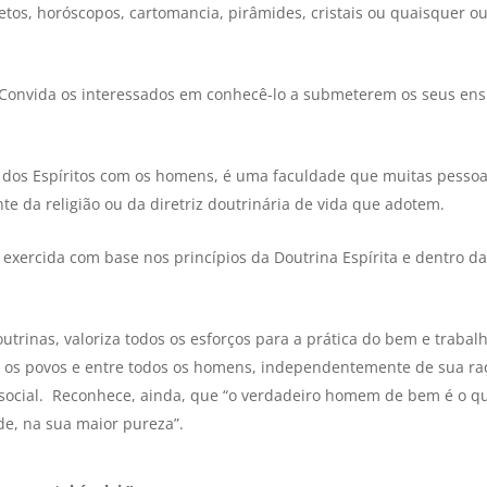
etos, horóscopos, cartomancia, pirâmides, cristais ou quaisquer ou
. Convida os interessados em conhecê-lo a submeterem os seus ens
dos Espíritos com os homens, é uma faculdade que muitas pesso
 da religião ou da diretriz doutrinária de vida que adotem.
 exercida com base nos princípios da Doutrina Espírita e dentro d
outrinas, valoriza todos os esforços para a prática do bem e trabal
os os povos e entre todos os homens, independentemente de sua ra
ou social. Reconhece, ainda, que “o verdadeiro homem de bem é o q
de, na sua maior pureza”.