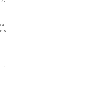
ros,
a o
 nos
a é a