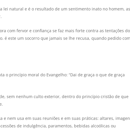
a lei natural e é o resultado de um sentimento inato no homem, a
.
a com fervor e confiança se faz mais forte contra as tentações d
i-lo. é este um socorro que jamais se lhe recusa, quando pedido co
enta o princípio moral do Evangelho: “Dai de graça o que de graça
ade, sem nenhum culto exterior, dentro do princípio cristão de que
e.
a e nem usa em suas reuniões e em suas práticas: altares, imagen
ncessões de indulgência, paramentos, bebidas alcoólicas ou