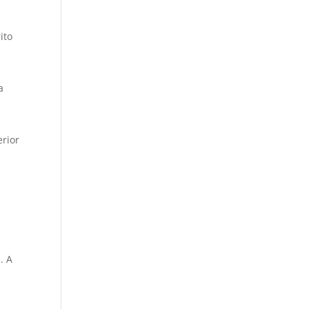
ito
a
erior
. A