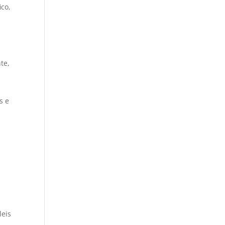
ico,
te,
s e
leis