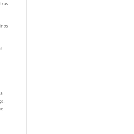
tros
inos
as
a
ha
ça,
ue