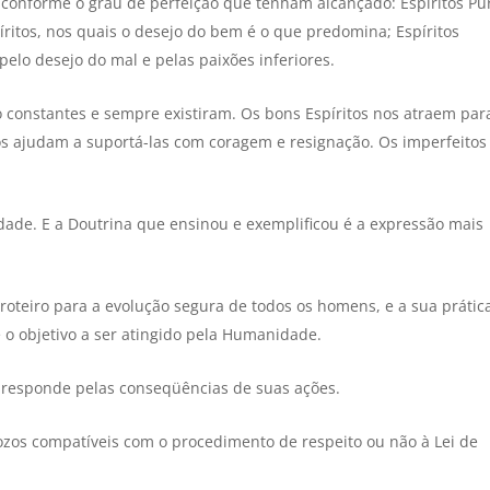
 conforme o grau de perfeição que tenham alcançado: Espíritos Pu
ritos, nos quais o desejo do bem é o que predomina; Espíritos
 pelo desejo do mal e pelas paixões inferiores.
 constantes e sempre existiram. Os bons Espíritos nos atraem par
s ajudam a suportá-las com coragem e resignação. Os imperfeitos
dade. E a Doutrina que ensinou e exemplificou é a expressão mais
 roteiro para a evolução segura de todos os homens, e a sua prátic
o objetivo a ser atingido pela Humanidade.
s responde pelas conseqüências de suas ações.
ozos compatíveis com o procedimento de respeito ou não à Lei de