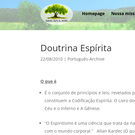
Homepage
Nossa mis
Doutrina Espírita
22/08/2010
|
Português-Archive
O que é
É o conjunto de princípios e leis, revelados
constituem a Codificação Espírita: O Livro d
Céu e o Inferno e A Gênese.
“O Espiritismo é uma ciência que trata da n
com o mundo corporal.” Allan Kardec (O que