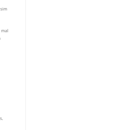
ssim
o mal
m
s,