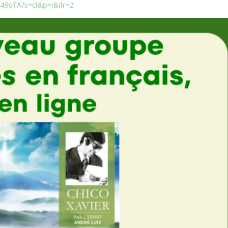
49oTA?s=cl&p=i&ilr=2