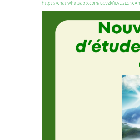
https://chat.whatsapp.com/G69zkfILvDzL5KeAh