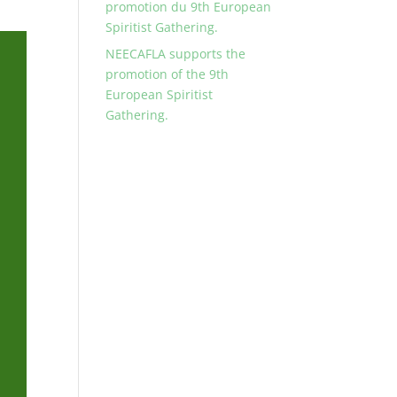
promotion du 9th European
Spiritist Gathering.
NEECAFLA supports the
promotion of the 9th
European Spiritist
Gathering.